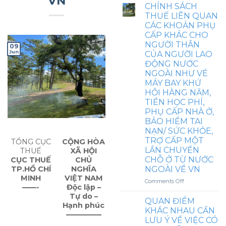
VN
VĂN
CHÍNH SÁCH
ĐIỆN
HƯỚNG
THUẾ LIÊN QUAN
THOẠI,
DẪN
CÁC KHOẢN PHỤ
NHÀ
CHÍNH
Ở,
CẤP KHÁC CHO
SÁCH
HỖ
NGƯỜI THÂN
09
THUẾ
TRỢ
Jun
CỦA NGƯỜI LAO
TNDN
NUÔI
ĐỘNG NƯỚC
VÀ
CON
THUẾ
NGOÀI NHƯ VÉ
NHỎ,
TNCN
MÁY BAY KHỨ
TRANG
LIÊN
HỒI HÀNG NĂM,
PHỤC,
QUAN
TIỀN HỌC PHÍ,
CÓ
KHOẢN
GHI
PHỤ CẤP NHÀ Ở,
KHOÁN
MỨC
BẢO HIỂM TAI
CHI
HƯỞNG
NẠN/ SỨC KHỎE,
CÔNG
CỤ
TRỢ CẤP MỘT
TÁC
TỔNG CỤC
CỘNG HÒA
THỂ
LẦN CHUYỂN
PHÍ
THUẾ
XÃ HỘI
TẠI
CHỖ Ở TỪ NƯỚC
CỤC THUẾ
CHỦ
HỢP
TP.HỒ CHÍ
NGHĨA
NGOÀI VỀ VN
ĐỒNG
MINH
VIỆT NAM
LAO
on
Comments Off
——-
Độc lập –
ĐỘNG
CHÍNH
Tự do –
THÌ
SÁCH
QUAN ĐIỂM
Hạnh phúc
CÓ
THUẾ
KHÁC NHAU CẦN
PHẢI
—————
LIÊN
LƯU Ý VỀ VIỆC CÓ
TÍNH
QUAN