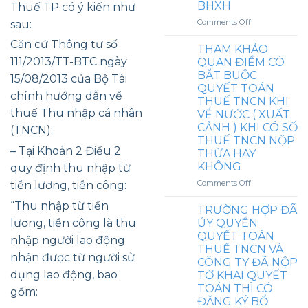
MUA
BHXH
CẤP
NHÂN
Thuế TP có ý kiến như
HÀNG
NHÀ
THEO
on
Comments Off
sau:
(
Ở,
TỜ
VÍ
VOUCHER
BẢO
KHAI
Căn cứ Thông tư số
DỤ
)
THAM KHẢO
HIỂM
ĐIỀN
THAM
CHO
111/2013/TT-BTC ngày
QUAN ĐIỂM CÓ
TAI
SẴN
KHẢO
NHÂN
BẮT BUỘC
NẠN/
TRÊN
15/08/2013 của Bộ Tài
TÌNH
VIÊN
SỨC
QUYẾT TOÁN
ETAX
HUỐNG
chính hướng dẫn về
KHỎE,
MOBILE
THUẾ TNCN KHI
LÀM
TRỢ
thuế Thu nhập cá nhân
VỀ NƯỚC ( XUẤT
VIỆC
CẤP
CẢNH ) KHI CÓ SỐ
BAO
(TNCN):
MỘT
NHIÊU
THUẾ TNCN NỘP
LẦN
– Tại Khoản 2 Điều 2
NGÀY
THỪA HAY
CHUYỂN
TRONG
KHÔNG
quy định thu nhập từ
CHỖ
THÁNG
Ở
on
Comments Off
tiền lương, tiền công:
THÌ
TỪ
THAM
PHẢI
NƯỚC
“Thu nhập từ tiền
KHẢO
TRƯỜNG HỢP ĐÃ
ĐÓNG
NGOÀI
QUAN
BHXH
lương, tiền công là thu
ỦY QUYỀN
VỀ
ĐIỂM
QUYẾT TOÁN
VN
nhập người lao động
CÓ
THUẾ TNCN VÀ
BẮT
nhận được từ người sử
CÔNG TY ĐÃ NỘP
BUỘC
dụng lao động, bao
TỜ KHAI QUYẾT
QUYẾT
TOÁN THÌ CÓ
TOÁN
gồm:
THUẾ
ĐĂNG KÝ BỔ