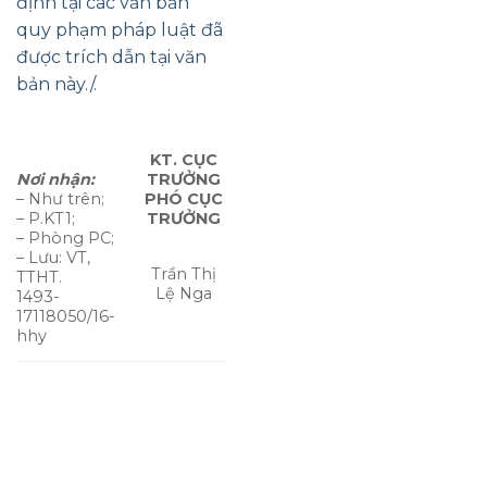
định tại các văn bản
quy phạm pháp luật đã
được trích dẫn tại văn
bản này./.
KT. CỤC
Nơi nhận:
TRƯỞNG
– Như trên;
PHÓ CỤC
– P.KT1;
TRƯỞNG
– Phòng PC;
– Lưu: VT,
Trần Thị
TTHT.
Lệ Nga
1493-
17118050/16-
hhy