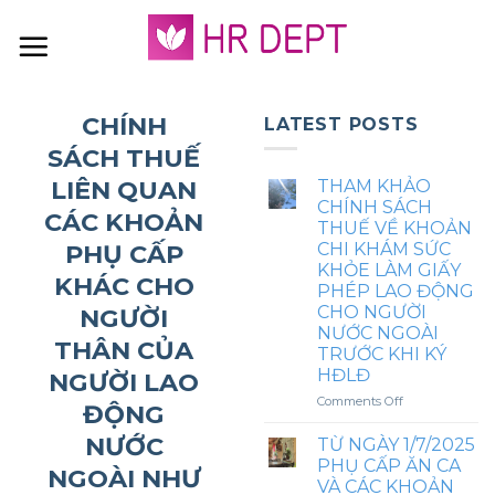
Skip
to
content
CHÍNH
LATEST POSTS
SÁCH THUẾ
LIÊN QUAN
THAM KHẢO
CHÍNH SÁCH
CÁC KHOẢN
THUẾ VỀ KHOẢN
PHỤ CẤP
CHI KHÁM SỨC
KHỎE LÀM GIẤY
KHÁC CHO
PHÉP LAO ĐỘNG
CHO NGƯỜI
NGƯỜI
NƯỚC NGOÀI
THÂN CỦA
TRƯỚC KHI KÝ
HĐLĐ
NGƯỜI LAO
on
Comments Off
ĐỘNG
THAM
KHẢO
NƯỚC
TỪ NGÀY 1/7/2025
CHÍNH
PHỤ CẤP ĂN CA
NGOÀI NHƯ
SÁCH
VÀ CÁC KHOẢN
THUẾ