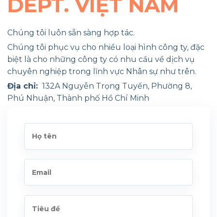
DEPT. VIỆT NAM
Chúng tôi luôn sẵn sàng hợp tác.
Chúng tôi phục vụ cho nhiều loại hình công ty, đặc
biệt là cho những công ty có nhu cầu về dịch vụ
chuyên nghiệp trong lĩnh vực Nhân sự như trên.
Địa chỉ:
132A Nguyễn Trọng Tuyển, Phường 8,
Phú Nhuận, Thành phố Hồ Chí Minh
Liên hệ:
Điện thoại:
+84 902 595 171
Cuộc gọi hội nghị:
+84 8 88 77 66 00
Email:
info@yourhrvn.com
Website:
www.yourhrvn.com