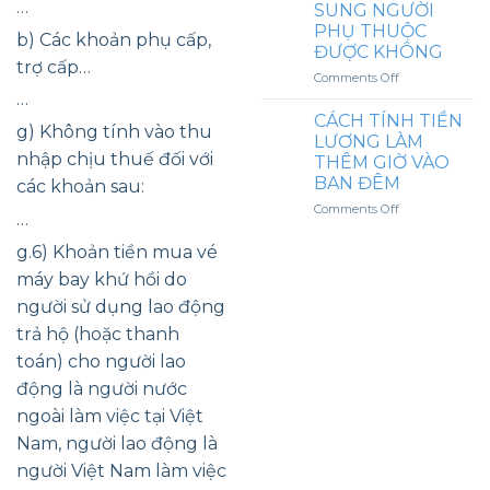
…
TNCN
SUNG NGƯỜI
KHI
PHỤ THUỘC
b) Các khoản phụ cấp,
VỀ
ĐƯỢC KHÔNG
NƯỚC
trợ cấp…
on
Comments Off
(
TRƯỜNG
…
XUẤT
HỢP
CẢNH
CÁCH TÍNH TIỀN
g) Không tính vào thu
ĐÃ
)
LƯƠNG LÀM
ỦY
KHI
nhập chịu thuế đối với
THÊM GIỜ VÀO
QUYỀN
CÓ
BAN ĐÊM
các khoản sau:
QUYẾT
SỐ
TOÁN
on
Comments Off
THUẾ
…
THUẾ
CÁCH
TNCN
TNCN
TÍNH
NỘP
g.6) Khoản tiền mua vé
VÀ
TIỀN
THỪA
máy bay khứ hồi do
CÔNG
LƯƠNG
HAY
TY
LÀM
KHÔNG
người sử dụng lao động
ĐÃ
THÊM
trả hộ (hoặc thanh
NỘP
GIỜ
TỜ
VÀO
toán) cho người lao
KHAI
BAN
động là người nước
QUYẾT
ĐÊM
TOÁN
ngoài làm việc tại Việt
THÌ
Nam, người lao động là
CÓ
ĐĂNG
người Việt Nam làm việc
KÝ