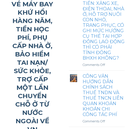
VÉ MÁY BAY
TIỀN: XĂNG XE,
VỀ
ĐIỆN THOẠI, NHÀ
KHOẢN
KHỨ HỒI
Ở, HỖ TRỢ NUÔI
CHI
HÀNG NĂM,
CON NHỎ,
KHÁM
SỨC
TRANG PHỤC, CÓ
TIỀN HỌC
KHỎE
GHI MỨC HƯỞNG
LÀM
PHÍ, PHỤ
CỤ THỂ TẠI HỢP
GIẤY
ĐỒNG LAO ĐỘNG
CẤP NHÀ Ở,
PHÉP
THÌ CÓ PHẢI
LAO
TÍNH ĐÓNG
BẢO HIỂM
ĐỘNG
BHXH KHÔNG?
CHO
TAI NẠN/
NGƯỜI
on
Comments Off
NƯỚC
SỨC KHỎE,
TỪ
NGOÀI
NGÀY
CÔNG VĂN
TRỢ CẤP
TRƯỚC
1/7/2025
HƯỚNG DẪN
KHI
PHỤ
MỘT LẦN
CHÍNH SÁCH
KÝ
CẤP
THUẾ TNDN VÀ
HĐLĐ
CHUYỂN
ĂN
THUẾ TNCN LIÊN
CA
CHỖ Ở TỪ
QUAN KHOẢN
VÀ
KHOÁN CHI
CÁC
NƯỚC
KHOẢN
CÔNG TÁC PHÍ
TIỀN:
NGOÀI VỀ
on
Comments Off
XĂNG
CÔNG
XE,