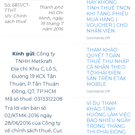
HAY KHÔNG
ĐÓNG
CÁC
Số: 6811/CT-
Thành phố
TÍNH THUẾ TNCN
BHXH
KHOẢN
TTHT
Hồ Chí
KHÔNG?
KHI TẶNG PHIẾU
PHỤ
V/v: Chính
Minh, ngày
MUA HÀNG (
CẤP
sách thuế
19 tháng 7
KHÁC
VOUCHER ) CHO
năm 2016
CHO
NHÂN VIÊN
NGƯỜI
on
Comments Off
THÂN
QUAN
CỦA
ĐIỂM
THAM KHẢO
NGƯỜI
Kính gửi:
Công ty
KHÁC
QUYẾT TOÁN
LAO
NHAU
ĐỘNG
TNHH Metkraft
THUẾ THU NHẬP
CẦN
NƯỚC
CÁ NHÂN THEO
Địa chỉ: Khu C, Lô S,
LƯU
NGOÀI
TỜ KHAI ĐIỀN
Ý
NHƯ
Đường 19 KCX Tân
SẴN TRÊN ETAX
VỀ
VÉ
Thuận, P.Tân Thuận
MOBILE
VIỆC
MÁY
CÓ
Đông, Q7, TP.HCM
BAY
on
Comments Off
HAY
KHỨ
THAM
Mã số thuế: 0313312208
KHÔNG
HỒI
KHẢO
VÍ DỤ THAM
TÍNH
HÀNG
QUYẾT
Trả lời văn bản số
KHẢO TÌNH
THUẾ
NĂM,
TOÁN
HUỐNG LÀM VIỆC
TNCN
02/KTMK-2016 ngày
TIỀN
THUẾ
BAO NHIÊU NGÀY
KHI
HỌC
THU
28/06/2016 của Công ty
TẶNG
TRONG THÁNG
PHÍ,
NHẬP
về chính sách thuế, Cục
PHIẾU
THÌ PHẢI ĐÓNG
PHỤ
CÁ