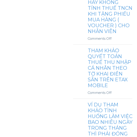
HAY KHÔNG
ĐÓNG
CÁC
TÍNH THUẾ TNCN
BHXH
KHOẢN
KHÔNG?
KHI TẶNG PHIẾU
PHỤ
MUA HÀNG (
CẤP
KHÁC
VOUCHER ) CHO
CHO
NHÂN VIÊN
NGƯỜI
on
Comments Off
THÂN
QUAN
CỦA
ĐIỂM
THAM KHẢO
NGƯỜI
KHÁC
QUYẾT TOÁN
LAO
NHAU
ĐỘNG
THUẾ THU NHẬP
CẦN
NƯỚC
CÁ NHÂN THEO
LƯU
NGOÀI
TỜ KHAI ĐIỀN
Ý
NHƯ
SẴN TRÊN ETAX
VỀ
VÉ
MOBILE
VIỆC
MÁY
CÓ
BAY
on
Comments Off
HAY
KHỨ
THAM
KHÔNG
HỒI
KHẢO
VÍ DỤ THAM
TÍNH
HÀNG
QUYẾT
KHẢO TÌNH
THUẾ
NĂM,
TOÁN
HUỐNG LÀM VIỆC
TNCN
TIỀN
THUẾ
BAO NHIÊU NGÀY
KHI
HỌC
THU
TẶNG
TRONG THÁNG
PHÍ,
NHẬP
PHIẾU
THÌ PHẢI ĐÓNG
PHỤ
CÁ