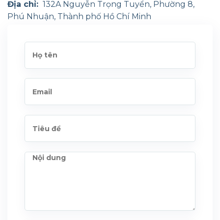
Địa chỉ:
132A Nguyễn Trọng Tuyển, Phường 8,
Phú Nhuận, Thành phố Hồ Chí Minh
Liên hệ:
Điện thoại:
+84 902 595 171
Cuộc gọi hội nghị:
+84 8 88 77 66 00
Email:
info@yourhrvn.com
Website:
www.yourhrvn.com