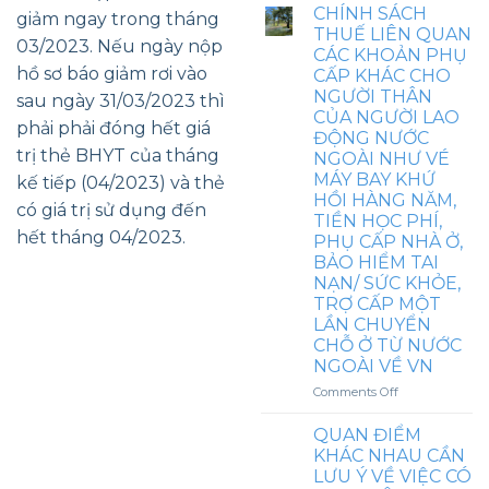
VĂN
CHÍNH SÁCH
ĐIỆN
giảm ngay trong tháng
HƯỚNG
THUẾ LIÊN QUAN
THOẠI,
03/2023. Nếu ngày nộp
DẪN
CÁC KHOẢN PHỤ
NHÀ
CHÍNH
hồ sơ báo giảm rơi vào
Ở,
CẤP KHÁC CHO
SÁCH
HỖ
NGƯỜI THÂN
sau ngày 31/03/2023 thì
THUẾ
TRỢ
CỦA NGƯỜI LAO
TNDN
phải phải đóng hết giá
NUÔI
ĐỘNG NƯỚC
VÀ
CON
trị thẻ BHYT của tháng
THUẾ
NGOÀI NHƯ VÉ
NHỎ,
TNCN
MÁY BAY KHỨ
kế tiếp (04/2023) và thẻ
TRANG
LIÊN
HỒI HÀNG NĂM,
PHỤC,
có giá trị sử dụng đến
QUAN
TIỀN HỌC PHÍ,
CÓ
KHOẢN
hết tháng 04/2023.
GHI
PHỤ CẤP NHÀ Ở,
KHOÁN
MỨC
BẢO HIỂM TAI
CHI
HƯỞNG
NẠN/ SỨC KHỎE,
CÔNG
CỤ
TRỢ CẤP MỘT
TÁC
THỂ
LẦN CHUYỂN
PHÍ
TẠI
CHỖ Ở TỪ NƯỚC
HỢP
NGOÀI VỀ VN
ĐỒNG
LAO
on
Comments Off
ĐỘNG
CHÍNH
THÌ
SÁCH
QUAN ĐIỂM
CÓ
THUẾ
KHÁC NHAU CẦN
PHẢI
LIÊN
LƯU Ý VỀ VIỆC CÓ
TÍNH
QUAN