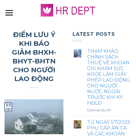
Skip
to
content
ĐIỂM LƯU Ý
LATEST POSTS
KHI BÁO
GIẢM BHXH-
THAM KHẢO
CHÍNH SÁCH
BHYT-BHTN
THUẾ VỀ KHOẢN
CHO NGƯỜI
CHI KHÁM SỨC
KHỎE LÀM GIẤY
LAO ĐỘNG
PHÉP LAO ĐỘNG
CHO NGƯỜI
NƯỚC NGOÀI
TRƯỚC KHI KÝ
HĐLĐ
03
Apr
on
Comments Off
THAM
KHẢO
TỪ NGÀY 1/7/2025
CHÍNH
PHỤ CẤP ĂN CA
SÁCH
VÀ CÁC KHOẢN
THUẾ