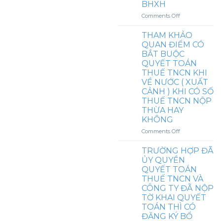
MUA
BHXH
CẤP
NHÂN
HÀNG
NHÀ
THEO
on
Comments Off
(
Ở,
TỜ
VÍ
VOUCHER
BẢO
KHAI
DỤ
)
THAM KHẢO
HIỂM
ĐIỀN
THAM
CHO
QUAN ĐIỂM CÓ
TAI
SẴN
KHẢO
NHÂN
BẮT BUỘC
NẠN/
TRÊN
TÌNH
VIÊN
SỨC
QUYẾT TOÁN
ETAX
HUỐNG
KHỎE,
MOBILE
THUẾ TNCN KHI
LÀM
TRỢ
VỀ NƯỚC ( XUẤT
VIỆC
CẤP
CẢNH ) KHI CÓ SỐ
BAO
MỘT
NHIÊU
THUẾ TNCN NỘP
LẦN
NGÀY
THỪA HAY
CHUYỂN
TRONG
KHÔNG
CHỖ
THÁNG
Ở
on
Comments Off
THÌ
TỪ
THAM
PHẢI
NƯỚC
KHẢO
TRƯỜNG HỢP ĐÃ
ĐÓNG
NGOÀI
QUAN
BHXH
ỦY QUYỀN
VỀ
ĐIỂM
QUYẾT TOÁN
VN
CÓ
THUẾ TNCN VÀ
BẮT
CÔNG TY ĐÃ NỘP
BUỘC
TỜ KHAI QUYẾT
QUYẾT
TOÁN THÌ CÓ
TOÁN
THUẾ
ĐĂNG KÝ BỔ