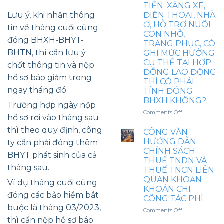
TIỀN: XĂNG XE,
VỀ
Lưu ý, khi nhận thông
ĐIỆN THOẠI, NHÀ
KHOẢN
Ở, HỖ TRỢ NUÔI
CHI
tin về tháng cuối cùng
CON NHỎ,
KHÁM
đóng BHXH-BHYT-
SỨC
TRANG PHỤC, CÓ
KHỎE
BHTN, thì cần lưu ý
GHI MỨC HƯỞNG
LÀM
CỤ THỂ TẠI HỢP
chốt thông tin và nộp
GIẤY
ĐỒNG LAO ĐỘNG
PHÉP
hồ sơ báo giảm trong
THÌ CÓ PHẢI
LAO
ngay tháng đó.
TÍNH ĐÓNG
ĐỘNG
BHXH KHÔNG?
CHO
Trường hợp ngày nộp
NGƯỜI
on
Comments Off
hồ sơ rơi vào tháng sau
NƯỚC
TỪ
NGOÀI
thì theo quy định, công
NGÀY
CÔNG VĂN
TRƯỚC
1/7/2025
HƯỚNG DẪN
ty cần phải đóng thêm
KHI
PHỤ
CHÍNH SÁCH
KÝ
BHYT phát sinh của cả
CẤP
THUẾ TNDN VÀ
HĐLĐ
ĂN
tháng sau.
THUẾ TNCN LIÊN
CA
QUAN KHOẢN
VÀ
Ví dụ tháng cuối cùng
KHOÁN CHI
CÁC
đóng các bảo hiểm bắt
KHOẢN
CÔNG TÁC PHÍ
TIỀN:
buộc là tháng 03/2023,
on
Comments Off
XĂNG
CÔNG
thì cần nộp hồ sơ báo
XE,