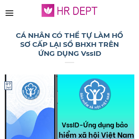
Skip
to
content
CÁ NHÂN CÓ THỂ TỰ LÀM HỒ
SƠ CẤP LẠI SỔ BHXH TRÊN
ỨNG DỤNG VssID
07
Jul