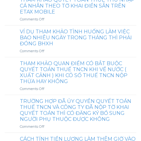
GHI
KHÁC
KHÁC
CÁ NHÂN THEO TỜ KHAI ĐIỀN SẴN TRÊN
MỨC
CHO
NHAU
ETAX MOBILE
HƯỞNG
NGƯỜI
CẦN
CỤ
THÂN
on
Comments Off
LƯU
THỂ
CỦA
THAM
Ý
TẠI
NGƯỜI
KHẢO
VỀ
VÍ DỤ THAM KHẢO TÌNH HUỐNG LÀM VIỆC
HỢP
LAO
QUYẾT
VIỆC
BAO NHIÊU NGÀY TRONG THÁNG THÌ PHẢI
ĐỒNG
ĐỘNG
TOÁN
CÓ
ĐÓNG BHXH
LAO
NƯỚC
THUẾ
HAY
ĐỘNG
on
Comments Off
NGOÀI
THU
KHÔNG
THÌ
VÍ
NHƯ
NHẬP
TÍNH
CÓ
DỤ
VÉ
CÁ
THUẾ
THAM KHẢO QUAN ĐIỂM CÓ BẮT BUỘC
PHẢI
THAM
MÁY
NHÂN
TNCN
QUYẾT TOÁN THUẾ TNCN KHI VỀ NƯỚC (
TÍNH
KHẢO
BAY
THEO
KHI
XUẤT CẢNH ) KHI CÓ SỐ THUẾ TNCN NỘP
ĐÓNG
TÌNH
KHỨ
TỜ
TẶNG
THỪA HAY KHÔNG
BHXH
HUỐNG
HỒI
KHAI
PHIẾU
KHÔNG?
LÀM
HÀNG
ĐIỀN
on
Comments Off
MUA
VIỆC
NĂM,
SẴN
THAM
HÀNG
BAO
TIỀN
TRÊN
KHẢO
(
TRƯỜNG HỢP ĐÃ ỦY QUYỀN QUYẾT TOÁN
NHIÊU
HỌC
ETAX
QUAN
VOUCHER
THUẾ TNCN VÀ CÔNG TY ĐÃ NỘP TỜ KHAI
NGÀY
PHÍ,
MOBILE
ĐIỂM
)
QUYẾT TOÁN THÌ CÓ ĐĂNG KÝ BỔ SUNG
TRONG
PHỤ
CÓ
CHO
NGƯỜI PHỤ THUỘC ĐƯỢC KHÔNG
THÁNG
CẤP
BẮT
NHÂN
THÌ
NHÀ
BUỘC
VIÊN
on
Comments Off
PHẢI
Ở,
QUYẾT
TRƯỜNG
ĐÓNG
BẢO
TOÁN
HỢP
CÁCH TÍNH TIỀN LƯƠNG LÀM THÊM GIỜ VÀO