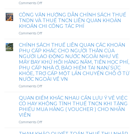
KHÁM
on
Comments Off
SỨC
TỪ
KHỎE
NGÀY
CÔNG VĂN HƯỚNG DẪN CHÍNH SÁCH THUẾ
LÀM
1/7/2025
TNDN VÀ THUẾ TNCN LIÊN QUAN KHOẢN
GIẤY
PHỤ
KHOÁN CHI CÔNG TÁC PHÍ
PHÉP
CẤP
LAO
on
Comments Off
ĂN
ĐỘNG
CÔNG
CA
CHO
VĂN
VÀ
CHÍNH SÁCH THUẾ LIÊN QUAN CÁC KHOẢN
NGƯỜI
HƯỚNG
CÁC
PHỤ CẤP KHÁC CHO NGƯỜI THÂN CỦA
NƯỚC
DẪN
KHOẢN
NGƯỜI LAO ĐỘNG NƯỚC NGOÀI NHƯ VÉ
NGOÀI
CHÍNH
TIỀN:
MÁY BAY KHỨ HỒI HÀNG NĂM, TIỀN HỌC PHÍ,
TRƯỚC
SÁCH
XĂNG
PHỤ CẤP NHÀ Ở, BẢO HIỂM TAI NẠN/ SỨC
KHI
THUẾ
XE,
KÝ
KHỎE, TRỢ CẤP MỘT LẦN CHUYỂN CHỖ Ở TỪ
TNDN
ĐIỆN
HĐLĐ
NƯỚC NGOÀI VỀ VN
VÀ
THOẠI,
THUẾ
NHÀ
on
Comments Off
TNCN
Ở,
CHÍNH
LIÊN
HỖ
SÁCH
QUAN ĐIỂM KHÁC NHAU CẦN LƯU Ý VỀ VIỆC
QUAN
TRỢ
THUẾ
CÓ HAY KHÔNG TÍNH THUẾ TNCN KHI TẶNG
KHOẢN
NUÔI
LIÊN
PHIẾU MUA HÀNG ( VOUCHER ) CHO NHÂN
KHOÁN
CON
QUAN
VIÊN
CHI
NHỎ,
CÁC
CÔNG
TRANG
KHOẢN
on
Comments Off
TÁC
PHỤC,
PHỤ
QUAN
PHÍ
CÓ
CẤP
ĐIỂM
THAM KHẢO QUYẾT TOÁN THUẾ THU NHẬP